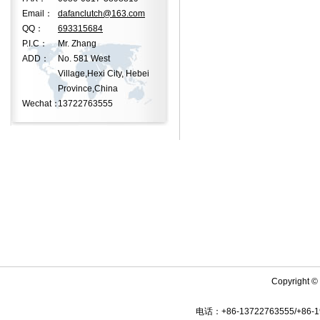
Email：
dafanclutch@163.com
QQ：
693315684
P.I.C：
Mr. Zhang
ADD：
No. 581 West
Village,Hexi City, Hebei
Province,China
Wechat：
13722763555
Copyright © 
电话：+86-13722763555/+86-19