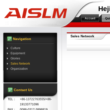
Hej
Accueil
Qu
Sales Network
Navigation
Culture
Equipment
Glories
Sales Network
Organization
Contact Us
TEL：
+86-13722763555/+86-
19133771096
FAX：
0086-0317-3898819