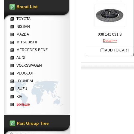
Brand List
TOYOTA
NISSAN
MAZDA
038 141 031 B
Detail>>
MITSUBISHI
MERCEDES BENZ
ADD TO CART
AUDI
VOLKSWAGEN
PEUGEOT
HYUNDAI
ISUZU
KIA
Больше
Part Group Tree