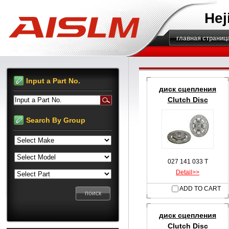
Hej
главная страниц
Input a Part No.
диск сцепления
Clutch Disc
Input a Part No.
Search By Group
027 141 033 T
Detail>>
ADD TO CART
диск сцепления
Clutch Disc